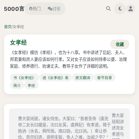
言
5000
热门
讨论
/
首页
女孝经
女孝经
收藏
《女孝经》模仿《孝经》，也为十八章。书中讲述了后妃、夫人、
邦君妻和庶人妻应该如何行孝。又对女子应该如何侍奉公婆、治理
家庭、修养德行、劝谏丈夫、教导子女作了详细的说明。
书《女孝经》
进《女孝经》表
原文翻译
章节目录
简介
孝经
曹大家
曹大家闲居，诸女侍坐。大家曰：“昔者圣帝〔唐尧
班昭讲
帝二女长曰娥皇，次曰女英，虞舜妃〕有孝道，降于
述尧女
妫汭〔水名，舜所居。南曰妫，北曰汭。〕卑让恭
孝道与
俭，思尽妇道，贤明多智，免人之难，汝闻之乎？”