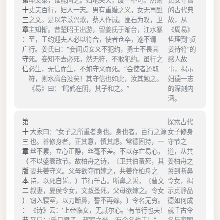
十
丈夫百行，妇人一志。男有重婚之义，女无再醮
的古代典
三
之文。是以芣苡兴歌，蔡人作诫。匪石为叹，卫
故，从
章
主知惭。昔楚昭王出游，留姜氏于渐台，江水暴
《周易》
：
至，王约迎夫人必以符合，使者仓卒，遂不请
哲理到“贞
广
行。姜氏曰：“妾闻贞女义不犯约，勇士不畏其
姜待符”的
守
死。妾知不去必死，然无符，不敢犯约。虽行之
感人故
信
必生，无信而生，不如守义而死。”会使者还取
事，揭示
符，则水高台没矣！其守信也如此，汝其勉之。
妇德一志
《易》曰：“鸣鹤在阴，其子和之。”
的深刻内
涵。
第
探索古代
十
大家曰：“女子之所重者身也。身也者，百行之源
女子修身
三
也。善修身者，正其意，慎其虑。常德固持，一
守节之
章
丝不累，立心正静，丝毫不差。不以存亡易心，
道，从共
（
不以盛衰改节。故柏舟之诗，〔卫共伯蚤死，其
姜柏舟之
版
妻共姜守义。父母欲夺而嫁之，共姜作柏舟之
誓到断鼻
本
诗，以死自誓。〕节行千古。断鼻之誓，〔曹文
令女，揭
二
叔妻，夏侯令女，文叔蚤死，父母欲嫁之。令女
示贞静品
）
窃入寝室，以刀断鼻，誓不再嫁。〕令名无穷。
德如何成
：
《诗》云：‘上帝临女，无贰尔心。’有节行也夫！
就千古令
节
又曰：‘乐只君子，邦家之光。’有令名也夫！”
名与家国