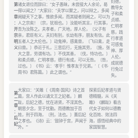
妇德，
第
诸女退位而辞曰：“女子愚昧，未尝接大人余论，曷
教导女
一
得以闻之？”大家曰：“夫学以聚之，问以辩之，多闻
子和柔
章
阙疑天下之事，惟欲多闻，而其疑者则阙之，可以为
贞顺、
：
人之宗矣！〔宗，犹祖也。〕汝能听其言，行其事，
仁明孝
开
吾为汝陈之。夫孝者，广天地，厚人伦，〔父子有
慈，践
宗
亲，君臣有义，夫妇有别，长幼有序，朋友有信。此
行孝道
明
五者人之大伦也。〕动鬼神，感禽兽，〔飞曰禽，走
可感鬼
义
曰兽。〕恭近于礼，三思后行，无施其劳，〔施，张
神、厚
大之意，劳谓有功。〕不伐其善，〔伐，恃功也。〕
人伦，
和柔贞顺，仁明孝慈，德行有成，可以无咎。〔咎，
成就德
过也。〕《书》云：‘孝乎！惟孝友于兄弟。’〔《书·
行免过
周书》君陈篇。〕此之谓也。”
失。
大家曰：“关雎〔《周南·国风》诗之首
探索后妃孝道与贤
第
篇，宫人作此以诵文王之妃者。〕麟
德精髓，从《关
二
趾，后妃之德，忧在进贤，不淫其色，
雎》《麟趾》看古
章
朝思夕念，至于忧勤。而德教加于百
代女子如何以德教
：
姓，刑于四海，〔刑，法也。〕蓋后妃
化百姓、效法四
后
之孝也。《诗》云：‘鼓钟于宫，声闻于
海，感悟经典中的
妃
外。’”
家国智慧。