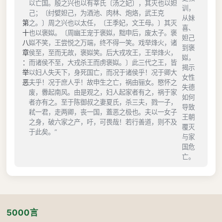
以亡国。殷之兴也以有莘氏〔汤之妃〕，其灭也以妲
训，
己；〔纣嬖妲己，为酒池、肉林、炮烙，武王克
从妹
第
之。〕周之兴也以太任，〔王季妃，文王母。〕其灭
喜、
十
也以褒姒。〔周幽王宠于褒姒，黜申后，废太子。褒
妲己
八
姒不笑，王尝悦之万端，终不得一笑。戏举烽火，诸
到褒
章
侯至，至而无故，褒姒笑。后大戎攻王，王举烽火，
姒，
：
而诸侯不至，大戎杀王而虏褒姒。〕此三代之王，皆
揭示
举
以妇人失天下，身死国亡，而况于诸侯乎！况于卿大
女性
恶
夫乎！况于庶人乎！故申生之亡，祸由骊女。愍怀之
失德
废，釁起南风。由是观之，妇人起家者有之，祸于家
如何
者亦有之。至于陈御叔之妻夏氏，杀三夫，戮一子，
导致
弒一君，走两卿，丧一国，蓋恶之极也。夫以一女子
王朝
之身，破六家之产，吁，可畏哉！若行善道，则不及
覆灭
于此矣。”
与家
国危
亡。
5000言