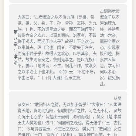
古训揭示贤
大家曰：“古者淑女之以孝治九族〔高祖，曾
淑女子以孝
祖，祖，父，身，子，孙，曾孙，玄孙，为九
道治理九
族。〕也，不敢遗卑幼之妾，而况于娣侄乎？
族，善待卑
第
故得六亲之欢心，以事其舅姑。治家者，不敢
幼与六亲，
八
侮于鸡犬，而况于小人乎？故得上下之欢心，
赢得全家欢
章
以事其夫。理〔治也〕闺者，不敢失于左右，
心，实现家
：
而况于君子乎？故得人之欢心，以事其亲。夫
族和睦。探
孝
然，故生则亲安之，祭则鬼享之。是以九族和
索古人智
治
平，萋菲〔喻谗言〕不生，祸乱不作。故淑女
慧，学习如
之以孝治上下也如此。《诗》云：‘不愆不忘，
何以孝治
率由旧章。’”〔《诗·大雅》假乐之篇〕
家、避免祸
乱。
从樊
诸女曰：“敢问妇人之德，无以加于智乎？”大家曰：“人
姬进
肖天地，负阴而抱阳，有聪明贤哲之性，习之无不利，
贤故
而况于用心乎？昔楚庄王晏朝〔退朝而晚〕，樊女〔楚
事看
王夫人樊姬也〕进曰：‘何罢朝之晚也，得无倦乎？’王
古代
曰：‘今与贤者言乐，不觉日之晚也。’樊女曰：‘敢问贤
女性
者谁欤？’王曰：‘虞丘子〔楚相〕。’樊女掩口而笑。王
智