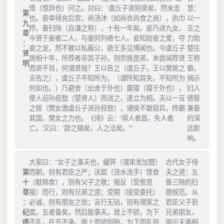
怪〔惊异也〕问之。对曰：‘虞丘子贤则贤矣，然未忠
慧：
第
也。妾幸得充后宫，尚汤沐〔如尚衣尚食之尚〕，执巾
以一
九
栉，备扫除〔自谦之称〕，十有一年矣。妾乃进九女，
言之
章
今贤于妾者二人，与妾同列者七人。妾知妨妾之爱，夺
力助
：
妾之宠，然不敢以私蔽公，欲王多见博闻也。今虞丘子
楚庄
贤
居相十年，所荐者非其子孙，则宗族昆弟，未尝闻荐贤
王称
明
而退不肖，何谓贤哉？王以告之〔虞丘子，王以樊姬之
霸，
言告之〕，虞丘子不知所为，〔谓所知其失，不知所为
揭示
何如也。〕乃避舍〔出舍于外也〕露寝〔寝于外也〕，
妇人
使人迎孙叔敖〔楚贤人〕而进之，遂立为相。夫以一言
德智
之智〔樊女激虞丘子进孙叔敖〕，诸侯不敢窥兵，终霸
兼备
其国，樊女之力也。《诗》云：‘得人者昌，失人者
的深
亡。’又曰：‘辞之辑矣，人之洽矣。’”
远影
响。
大家曰：“女子之事夫也，纚笄〔谓束发加簪〕
古代女子侍
第
而朝，则有君臣之严；沃盥〔浇水洗手〕馈食
夫之道：五
十
〔献熟食〕，则有父子之敬；报反〔受恩思
备三除的妇
章
报〕而行，则有兄弟之道；受期〔接受委托〕
德规范，从
：
必诚，则有朋友之信；言行无玷，则有理家之
君臣父子到
纪
度。五者备矣，然后能事夫。居上不骄，为下
兄弟朋友，
德
不乱，在丑不争。居上而骄则殆，为下而乱则
揭示夫妻相