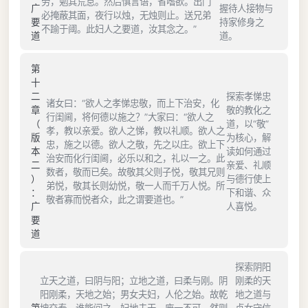
劳，勉其荒怠。然后慎言语，省嗜欲。出门
广
握待人接物与
必掩蔽其面，夜行以烛，无烛则止。送兄弟
要
持家修身之
不踰于阈。此妇人之要道，汝其念之。”
道
道。
第
十
二
探索孝悌忠
诸女曰：“欲人之孝悌忠敬，而上下治安，化
章
敬的教化之
行闺阃，将何德以施之？”大家曰：“欲人之
（
道，以“敬”
孝，教以亲爱。欲人之悌，教以礼顺。欲人之
版
为核心，解
忠，施之以德。欲人之敬，先之以庄。欲上下
本
读如何通过
治安而化行闺阃，必乐以和之，礼以一之。此
二
亲爱、礼顺
数者，敬而已矣。故敬其父则子悦，敬其兄则
）
与德行使上
弟悦，敬其长则幼悦，敬一人而千万人悦。所
：
下和谐、众
敬者寡而悦者众，此之谓要道也。”
广
人喜悦。
要
道
探索阴阳
立天之道，曰阴与阳；立地之道，曰柔与刚。阴
刚柔的天
阳刚柔，天地之始；男女夫妇，人伦之始。故乾
地之道与
第
坤交泰，谁能间之。妇地夫天，废一不可。然则
贞女守信