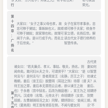
行
荣光。
第
十
大家曰：“女子之事父母也孝，故
女子在家尽孝事亲，忠
四
忠可移于舅姑；事姊妹也义，故顺
顺可移于夫家；修身齐
章
可移于娣姒；居家理也和，故理可
家立德，名扬后世。解
：
闻于六亲。是以行成于内，而名立
读古代女子德行修养的
广
于后世矣。”
智慧传承。
扬
名
古代贤
诸女曰：“若夫廉贞、孝义、事姑、敬夫，扬名，则
妻如何
闻命矣。敢问妇从夫之令，可谓贤乎？”大家曰：“是
以智慧
何言与！是何言与！昔者周宣王〔名静，厉王之子〕
劝谏丈
晚朝，姜后〔宣王后〕脱簪珥〔耳冠之饰〕待罪〔谓
夫？从
待王加之罪，姜后本无罪而云云者，欲以谏王之故
姜后、
也〕于永巷〔宫中狱名，后改为掖庭巷〕，宣王为之
班婕妤
第
夙兴。汉成帝〔名骜，元帝太子〕命班婕妤〔女官，
到樊
十
班姬，左曹越骑班况之女〕同辇，婕妤辞曰：‘妾闻三
姬，揭
五
代〔夏商周〕明王皆有贤臣在侧，不闻与嬖女同
示“不
章