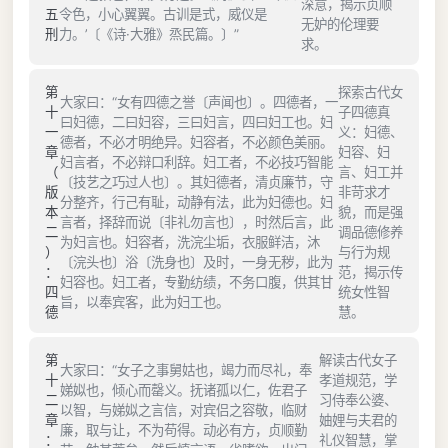
深意，揭示贞顺
五
令色，小心翼翼。古训是式，威仪是
无妒的伦理要
刑
力。’〔《诗·大雅》烝民篇。〕”
求。
第
探索古代女
大家曰：“女有四德之誉〔声闻也〕。四德者，一
十
子四德真
曰妇德，二曰妇容，三曰妇言，四曰妇工也。妇
一
义：妇德、
德者，不必才明绝异。妇容者，不必颜色美丽。
章
妇容、妇
妇言者，不必辩口利辞。妇工者，不必技巧智能
（
言、妇工并
〔技艺之巧过人也〕。其妇德者，清贞廉节，守
版
非苛求才
分整齐，行己有耻，动静有法，此为妇德也。妇
本
貌，而是强
言者，择辞而说〔非礼勿言也〕，时然后言，此
二
调品德修养
为妇言也。妇容者，洗浣尘垢，衣服鲜洁，沐
）
与行为规
〔浣头也〕浴〔洗身也〕及时，一身无秽，此为
：
范，揭示传
妇容也。妇工者，专勤纺绩，不务口腹，供其甘
四
统女性智
旨，以奉宾客，此为妇工也。
德
慧。
第
解读古代女子
大家曰：“女子之事舅姑也，竭力而尽礼，奉
十
孝道规范，学
娣姒也，倾心而罄义。抚诸孤以仁，佐君子
二
习侍奉公婆、
以智，与娣姒之言信，对宾侣之容敬，临财
章
妯娌与夫君的
廉，取与让，不为苟得。动必有方，贞顺勤
：
礼仪智慧，掌