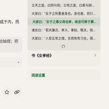
立天之道，曰阴与阳；立地之道，曰柔与刚。阴阳刚柔，天地之始；男女夫妇，人伦之始。故乾坤交泰，谁能间之。妇地夫天，废一不可。然则丈夫百行，妇人一志。男有重婚之义，女无再醮之文。是以芣苡兴歌，蔡人作诫。匪石为叹，卫主知惭。昔楚昭王出游，留姜氏于渐台，江水暴至，王约迎夫人必以符合，使者仓卒，遂不请行。姜氏曰：“妾闻贞女义不犯约，勇士不畏其死。妾知不去必死，然无符，不敢犯约。虽行之必生，无信而生，不如守义而死。”会使者还取符，则水高台没矣！其守信也如此，汝其勉之。《易》曰：“鸣鹤在阴，其子和之。”
大家曰：“女子之所重者身也。身也者，百行之源也。善修身者，正其意，慎其虑。常德固持，一丝不累，立心正静，丝毫不差。不以存亡易心，不以盛衰改节。故柏舟之诗，〔卫共伯蚤死，其妻共姜守义。父母欲夺而嫁之，共姜作柏舟之诗，以死自誓。〕节行千古。断鼻之誓，〔曹文叔妻，夏侯令女，文叔蚤死，父母欲嫁之。令女窃入寝室，以刀断鼻，誓不再嫁。〕令名无穷。《诗》云：‘上帝临女，无贰尔心。’有节行也夫！又曰：‘乐只君子，邦家之光。’有令名也夫！”
成
于内，而
大家曰：“女子之事父母也孝，故忠可移于舅姑；事姊妹也义，故顺可移于娣姒；居家理也和，故理可闻于六亲。是以行成于内，而名立于后世矣。”
诸女曰：“若夫廉贞、孝义、事姑、敬夫，扬名，则闻命矣。敢问妇从夫之令，可谓贤乎？”大家曰：“是何言与！是何言与！昔者周宣王〔名静，厉王之子〕晚朝，姜后〔宣王后〕脱簪珥〔耳冠之饰〕待罪〔谓待王加之罪，姜后本无罪而云云者，欲以谏王之故也〕于永巷〔宫中狱名，后改为掖庭巷〕，宣王为之夙兴。汉成帝〔名骜，元帝太子〕命班婕妤〔女官，班姬，左曹越骑班况之女〕同辇，婕妤辞曰：‘妾闻三代〔夏商周〕明王皆有贤臣在侧，不闻与嬖女同乘。’成帝为之改容。楚庄王耽〔酷奢也〕于游畋〔猎也〕，樊女乃不食野味，庄王感焉，为之罢猎。由是观之，天子有诤臣，虽无道，不失其天下；诸侯有诤臣，虽无道，不失其国；大夫有诤臣，虽无道，不失其家；士有诤友，则不离于令名；父有诤子，则身不陷于不义；夫有诤妻，则身不入于非道。是以卫女矫齐桓公不听淫乐，齐姜遣晋文公而成霸业。故夫非道则谏之，从夫之令，又焉得为贤乎！《诗》云：‘猷之未远，是用大谏。’”
大家曰：“人受五常之理，生而有性习也，感善则善，感恶则恶，虽在胎养，岂无教乎？古者妇人妊子也，寝不侧，坐不边，立不跛；不食邪味，不履左道，割不正不食，席不正不坐，目不视恶色，耳不听靡声〔靡之乐，淫乐也〕，口不出傲言，手不执邪器；夜则诵经书，朝则讲礼乐。其生子也，形容端正，才德过人，其胎教如此。”
给妯娌；把
书《女孝经》
▾
阅读设置