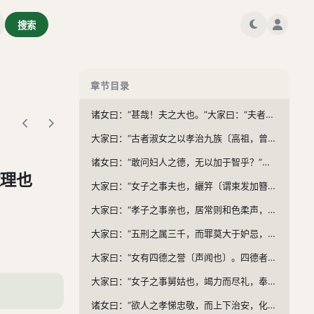
居尊能约〔俭约也〕，守位无私，审其勤劳，明其视听。诗书之府可以习之，礼乐之道可以行之。故无贤而名昌，是谓积殃；德小而位大，是谓婴害。岂不诫欤！静专动直，不失其仪，然后能和其子孙，保其宗庙，蓋夫人之孝也。《易》曰：“闲邪存其诚，德博而化。”
搜索
非礼教之法服，不敢服；非诗书之法言，不敢道；〔道，言也。〕非信义之德行，不敢行。欲人不闻，勿若勿言；欲人不知，勿若勿为；欲人不传，勿若勿行。三者备矣，然后能守其祭祀，蓋邦君妻之孝也。《诗》云：“于以采蘩，于沼于沚。于以用之，公侯之事。”〔《诗·召南》采蘩篇〕
为妇之道，分义之利，先人后己，以事舅姑，纺绩裳衣，社赋〔赋，与也，至若春日祭社之时，则各赋之以农桑之事。〕烝献〔冬祭曰烝，至若烝祭之时，又各献其谷粟多寡之功。〕，此庶人妻之孝也。《诗》云：“妇无公事，休其蚕织。”
章节目录
女子之事舅姑也，敬与父同〔如事父〕，爱与母同。守之者义也，执之者礼也。鸡初鸣，咸盥漱衣服以朝焉。冬温夏凊，昏定晨省，敬以直内，义以方外，礼信立而后行。《诗》云：“女子有行，远父母兄弟。”〔《诗·卫风》竹竿之篇〕
诸女曰：“甚哉！夫之大也。”大家曰：“夫者天也〔妇人之所天〕，可不务乎！古者女子，出嫁曰归〔《诗·桃夭》篇‘之子于归’〕，移天事夫，其义远矣。天之经也，地之义也，人之行也，天地之性，而人是则之。则天之明，因地之利，防闲执礼，可以成家。然后先之以泛爱，君子不忘其孝慈；陈之以德义，君子兴行；先之以敬让，君子不争；导之以礼乐，君子和睦；示之以好恶，君子知禁。《诗》云：‘既明且哲，以保其身。’”
大家曰：“古者淑女之以孝治九族〔高祖，曾祖，祖，父，身，子，孙，曾孙，玄孙，为九族。〕也，不敢遗卑幼之妾，而况于娣侄乎？故得六亲之欢心，以事其舅姑。治家者，不敢侮于鸡犬，而况于小人乎？故得上下之欢心，以事其夫。理〔治也〕闺者，不敢失于左右，而况于君子乎？故得人之欢心，以事其亲。夫然，故生则亲安之，祭则鬼享之。是以九族和平，萋菲〔喻谗言〕不生，祸乱不作。故淑女之以孝治上下也如此。《诗》云：‘不愆不忘，率由旧章。’”〔《诗·大雅》假乐之篇〕
诸女曰：“敢问妇人之德，无以加于智乎？”大家曰：“人肖天地，负阴而抱阳，有聪明贤哲之性，习之无不利，而况于用心乎？昔楚庄王晏朝〔退朝而晚〕，樊女〔楚王夫人樊姬也〕进曰：‘何罢朝之晚也，得无倦乎？’王曰：‘今与贤者言乐，不觉日之晚也。’樊女曰：‘敢问贤者谁欤？’王曰：‘虞丘子〔楚相〕。’樊女掩口而笑。王怪〔惊异也〕问之。对曰：‘虞丘子贤则贤矣，然未忠也。妾幸得充后宫，尚汤沐〔如尚衣尚食之尚〕，执巾栉，备扫除〔自谦之称〕，十有一年矣。妾乃进九女，今贤于妾者二人，与妾同列者七人。妾知妨妾之爱，夺妾之宠，然不敢以私蔽公，欲王多见博闻也。今虞丘子居相十年，所荐者非其子孙，则宗族昆弟，未尝闻荐贤而退不肖，何谓贤哉？王以告之〔虞丘子，王以樊姬之言告之〕，虞丘子不知所为，〔谓所知其失，不知所为何如也。〕乃避舍〔出舍于外也〕露寝〔寝于外也〕，使人迎孙叔敖〔楚贤人〕而进之，遂立为相。夫以一言之智〔樊女激虞丘子进孙叔敖〕，诸侯不敢窥兵，终霸其国，樊女之力也。《诗》云：‘得人者昌，失人者亡。’又曰：‘辞之辑矣，人之洽矣。’”
家理也
大家曰：“女子之事夫也，纚笄〔谓束发加簪〕而朝，则有君臣之严；沃盥〔浇水洗手〕馈食〔献熟食〕，则有父子之敬；报反〔受恩思报〕而行，则有兄弟之道；受期〔接受委托〕必诚，则有朋友之信；言行无玷，则有理家之度。五者备矣，然后能事夫。居上不骄，为下不乱，在丑不争。居上而骄则殆，为下而乱则辱，在丑而争则乖。三者不除，虽和如琴瑟，犹为不妇也。”
大家曰：“孝子之事亲也，居常则和色柔声，必致其亲爱；奉养则竭力营办，务得其欢心；疾病则供具汤药，及其忧早；丧葬则擗踊哭泣，致〔尽其极也〕其哀痛；祭祀则以时思荐，尽其诚敬。五者备矣，然后能事亲。事亲者，居上勿傲，为下勿悖，在丑勿争。居上而傲，则德不崇；居下而悖，则殃必及身；在丑而争，则声名乖戾。三者不除，虽日用三牲〔牛羊豕曰三牲)之养，犹为不孝也。”
大家曰：“五刑之属三千，而罪莫大于妒忌，故七出之状标其首焉。贞顺正直，和柔无妒，理于幽闺，不通于外，目不狥色，耳不留声，耳目之欲，不越其事，蓋圣人之教也，汝其行之。《诗》云：‘令仪令色，小心翼翼。古训是式，威仪是力。’〔《诗·大雅》烝民篇。〕”
大家曰：“女有四德之誉〔声闻也〕。四德者，一曰妇德，二曰妇容，三曰妇言，四曰妇工也。妇德者，不必才明绝异。妇容者，不必颜色美丽。妇言者，不必辩口利辞。妇工者，不必技巧智能〔技艺之巧过人也〕。其妇德者，清贞廉节，守分整齐，行己有耻，动静有法，此为妇德也。妇言者，择辞而说〔非礼勿言也〕，时然后言，此为妇言也。妇容者，洗浣尘垢，衣服鲜洁，沐〔浣头也〕浴〔洗身也〕及时，一身无秽，此为妇容也。妇工者，专勤纺绩，不务口腹，供其甘旨，以奉宾客，此为妇工也。
大家曰：“女子之事舅姑也，竭力而尽礼，奉娣姒也，倾心而罄义。抚诸孤以仁，佐君子以智，与娣姒之言信，对宾侣之容敬，临财廉，取与让，不为苟得。动必有方，贞顺勤劳，勉其荒怠。然后慎言语，省嗜欲。出门必掩蔽其面，夜行以烛，无烛则止。送兄弟不踰于阈。此妇人之要道，汝其念之。”
诸女曰：“欲人之孝悌忠敬，而上下治安，化行闺阃，将何德以施之？”大家曰：“欲人之孝，教以亲爱。欲人之悌，教以礼顺。欲人之忠，施之以德。欲人之敬，先之以庄。欲上下治安而化行闺阃，必乐以和之，礼以一之。此数者，敬而已矣。故敬其父则子悦，敬其兄则弟悦，敬其长则幼悦，敬一人而千万人悦。所敬者寡而悦者众，此之谓要道也。”