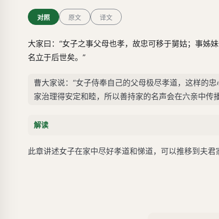
对照
原文
译文
大家曰：“女子之事父母也孝，故忠可移于舅姑；事姊
名
立
于后世矣。”
曹大家说：“女子侍奉自己的父母极尽孝道，这样的
家治理得安定和睦，所以善持家的名声会在六亲中传
解读
此章讲述女子在家中尽好孝道和悌道，可以推移到夫君