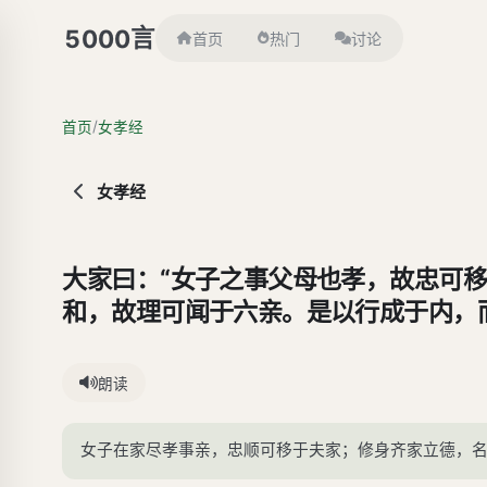
言
5000
首页
热门
讨论
/
首页
女孝经
女孝经
大家曰：“女子之事父母也孝，故忠可
和，故理可闻于六亲。是以行成于内，
朗读
女子在家尽孝事亲，忠顺可移于夫家；修身齐家立德，