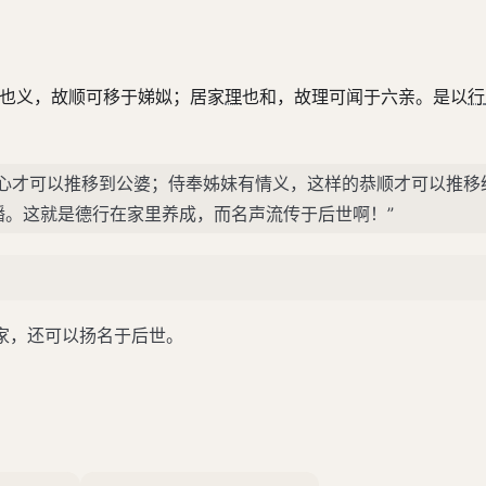
妹也义，故顺可移于娣姒；居家
理
也和，故理可闻于六亲。是以
行
忠心才可以推移到公婆；侍奉姊妹有情义，这样的恭顺才可以推移
播。这就是德行在家里养成，而名声流传于后世啊！”
家，还可以扬名于后世。