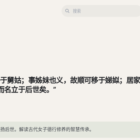
移于舅姑；事姊妹也义，故顺可移于娣姒；居
而名立于后世矣。”
名扬后世。解读古代女子德行修养的智慧传承。