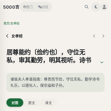
言
5000
热门
讨论
/
首页
女孝经
女孝经
居尊能约〔俭约也〕，守位无
私，审其勤劳，明其视听。诗书
之府可以习之，礼乐之道可以行
之。故无贤而名昌，是谓积殃；
诸侯夫人孝道指南：尊贵而节俭，守位无私，勤学诗书
德小而位大，是谓婴害。岂不诫
礼乐，以德化人，保宗庙和子孙。
欤！静专动直，不失其仪，然后
能和其子孙，保其宗庙，蓋夫人
对照
原文
译文
之孝也。《易》曰：“闲邪存其