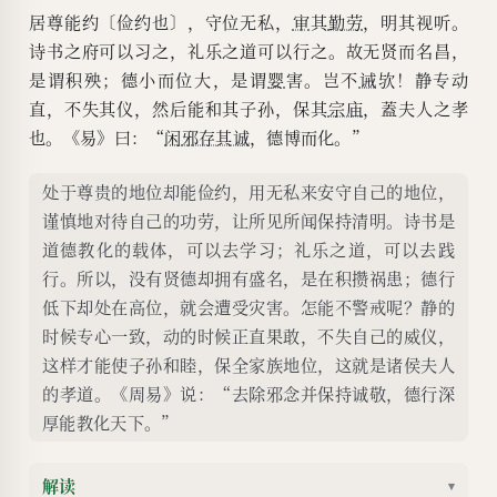
诚，德博而化。”
居尊能约〔俭约也〕，守位无私，
审
其
勤劳
，明其视听。
诗书之府可以习之，礼乐之道可以行之。故无贤而名昌，
是谓积殃；德小而位大，是谓
婴
害。岂不
诫
欤！静专动
直，不失其仪，然后能和其子孙，保其
宗庙
，蓋夫人之孝
也。《易》曰：“
闲
邪存其诚
，德博而化。”
处于尊贵的地位却能俭约，用无私来安守自己的地位，
谨慎地对待自己的功劳，让所见所闻保持清明。诗书是
道德教化的载体，可以去学习；礼乐之道，可以去践
行。所以，没有贤德却拥有盛名，是在积攒祸患；德行
低下却处在高位，就会遭受灾害。怎能不警戒呢？静的
时候专心一致，动的时候正直果敢，不失自己的威仪，
这样才能使子孙和睦，保全家族地位，这就是诸侯夫人
的孝道。《周易》说：“去除邪念并保持诚敬，德行深
厚能教化天下。”
解读
▾