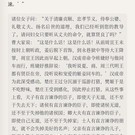
谏
。’”
离于令名；父有诤子，则身不陷
于不义；夫有诤妻，则身不入于
诸位女子问：“关于清廉贞顺、忠孝节义、侍奉公婆、
非道。是以卫女矫齐桓公不听淫
礼敬丈夫、扬名后世的道理，我们已经听到您的教导
乐，齐姜遣晋文公而成霸业。故
了。请问妇女只要听从丈夫的命令，就算贤良了吗？”
曹大家说：“这是什么话！这是什么话！从前周宣王未
夫非道则谏之，从夫之令，又焉
按时上朝听政，姜后脱下首饰，到永巷狱中等待大王降
得为贤乎！《诗》云：‘猷之未
罪，周宣王因此而早起上朝。汉成帝命令班婕妤与他同
远，是用大谏。’”
车而行，班婕妤推辞说：‘我听说夏、商、周三代明王
都有贤臣在旁，没听说和宠爱的姬妾同车的。’汉成帝
为此深受感动。楚庄王过分沉湎于巡游打猎，樊姬于是
不吃野味，楚庄王受到感化，因此停止打猎。从这些事
上看，天子有直言谏诤的臣子，即使天子无道，还不至
于失去天下；诸侯有直言谏诤的臣子，即使诸侯无道，
还不至于失掉他的诸侯国；卿大夫有直言谏诤的臣子，
即使自己无道，还不至于失掉家；士人有直言谏诤的朋
友，就不会失掉美好的名声；父亲有直言谏诤的儿子，