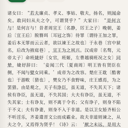
之故也〕于永巷〔宫中狱名，后
诸女曰：“
若夫
廉贞、孝义、事姑、敬夫，扬名，则
闻命
改为掖庭巷〕，宣王为之夙兴。
矣。敢问妇从夫之令，可谓贤乎？”大家曰：“
是
何言
汉成帝〔名骜，元帝太子〕命班
与
！是何言与！昔者周宣王〔名静，厉王之子〕晚朝，姜
婕妤〔女官，班姬，左曹越骑班
后〔宣王后〕脱簪珥〔耳冠之饰〕待罪〔谓待王加之罪，
况之女〕同辇，婕妤辞曰：‘妾闻
姜后本无罪而云云者，欲以谏王之故也〕于永巷〔宫中狱
名，后改为掖庭巷〕，
宣王为之夙兴
。汉成帝〔名骜，元
三代〔夏商周〕明王皆有贤臣在
帝太子〕命班
婕
妤〔女官，班姬，左曹越骑班况之女〕
同
侧，不闻与嬖女同乘。’成帝为之
辇
，婕妤辞曰：‘妾闻三代〔夏商周〕明王皆有贤臣在
改容。楚庄王耽〔酷奢也〕于游
侧，不闻与
嬖
女同乘。’成帝为之改容。楚庄王耽〔酷奢
畋〔猎也〕，樊女乃不食野味，
也〕于游畋〔猎也〕，樊女乃不食野味，庄王感焉，为之
庄王感焉，为之罢猎。由是观
罢猎。由是观之，天子有
诤臣
，虽无道，不失其天下；诸
侯有诤臣，虽无道，不失其国；大夫有诤臣，虽无道，不
之，天子有诤臣，虽无道，不失
失其家；士有诤友，则不离于令名；父有诤子，则身不陷
其天下；诸侯有诤臣，虽无道，
于不义；夫有诤妻，则身不入于非道。是以卫女
矫
齐桓公
不失其国；大夫有诤臣，虽无
不听淫乐，齐姜遣晋文公而成霸业。故夫非道则谏之，从
道，不失其家；士有诤友，则不
夫之令，又焉得为贤乎！《诗》云：‘
猷
之未远，是用
大