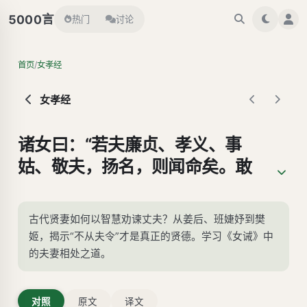
言
5000
热门
讨论
/
首页
女孝经
女孝经
诸女曰：“若夫廉贞、孝义、事
姑、敬夫，扬名，则闻命矣。敢
问妇从夫之令，可谓贤乎？”大家
曰：“是何言与！是何言与！昔者
古代贤妻如何以智慧劝谏丈夫？从姜后、班婕妤到樊
周宣王〔名静，厉王之子〕晚
姬，揭示“不从夫令”才是真正的贤德。学习《女诫》中
朝，姜后〔宣王后〕脱簪珥〔耳
的夫妻相处之道。
冠之饰〕待罪〔谓待王加之罪，
姜后本无罪而云云者，欲以谏王
对照
原文
译文